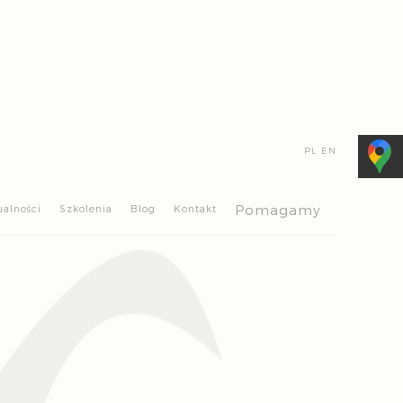
PL
EN
>
Pomagamy
ualności
Szkolenia
Blog
Kontakt