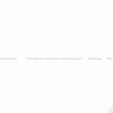
>
ecjalizacje
Likwidacja funduszy inwestycyjnych
Rankingi
Akt