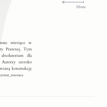
Home
ematu miesiąca w
ety Prawnej. Tym
absolutorium dla
 Autorzy szeroko
wianą konstrukcję
temat_miesiaca