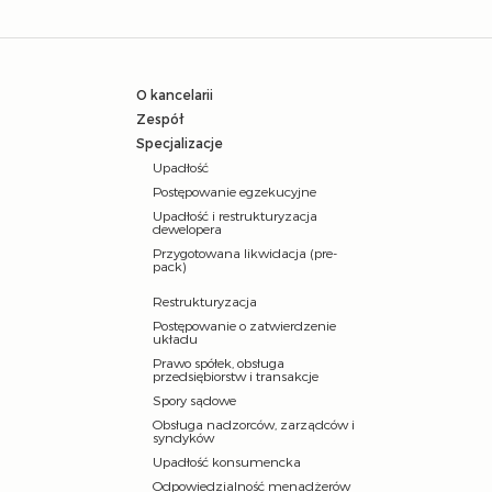
O kancelarii
Zespół
Specjalizacje
Upadłość
Postępowanie egzekucyjne
Upadłość i restrukturyzacja
dewelopera
Przygotowana likwidacja (pre-
pack)
Restrukturyzacja
Postępowanie o zatwierdzenie
układu
Prawo spółek, obsługa
przedsiębiorstw i transakcje
Spory sądowe
Obsługa nadzorców, zarządców i
syndyków
Upadłość konsumencka
Odpowiedzialność menadżerów