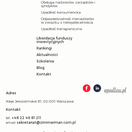
Obsługa nadzorców, zarządców i
syndyków
Upadłość konsumencka
Odpowiedzialność menadżerów
w związku z niewypłacalnością
Upadłość transgraniczna
Likwidacja funduszy
inwestycyjnych
Rankingi
Aktualności
Szkolenia
Blog
Kontakt
upadlosc.pl
Adres
Aleje Jerozolimskie 81, 02-001 Warszawa
Kontakt
tel.:
+48 22 46 81 211
email:
sekretariat@zimmerman.com.pl