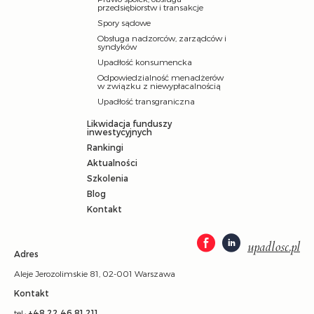
przedsiębiorstw i transakcje
Spory sądowe
Obsługa nadzorców, zarządców i
syndyków
Upadłość konsumencka
Odpowiedzialność menadżerów
w związku z niewypłacalnością
Upadłość transgraniczna
Likwidacja funduszy
inwestycyjnych
Rankingi
Aktualności
Szkolenia
Blog
Kontakt
upadlosc.pl
Adres
Aleje Jerozolimskie 81, 02-001 Warszawa
Kontakt
tel.:
+48 22 46 81 211