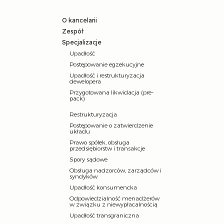
O kancelarii
Zespół
Specjalizacje
Upadłość
Postępowanie egzekucyjne
Upadłość i restrukturyzacja
dewelopera
Przygotowana likwidacja (pre-
pack)
Restrukturyzacja
Postępowanie o zatwierdzenie
układu
Prawo spółek, obsługa
przedsiębiorstw i transakcje
Spory sądowe
Obsługa nadzorców, zarządców i
syndyków
Upadłość konsumencka
Odpowiedzialność menadżerów
w związku z niewypłacalnością
Upadłość transgraniczna