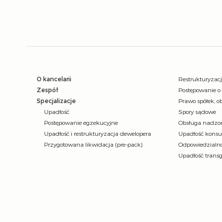
O kancelarii
Restrukturyzac
Zespół
Postępowanie o
Specjalizacje
Prawo spółek, ob
Upadłość
Spory sądowe
Postępowanie egzekucyjne
Obsługa nadzor
Upadłość i restrukturyzacja dewelopera
Upadłość kons
Przygotowana likwidacja (pre-pack)
Odpowiedzialno
Upadłość trans