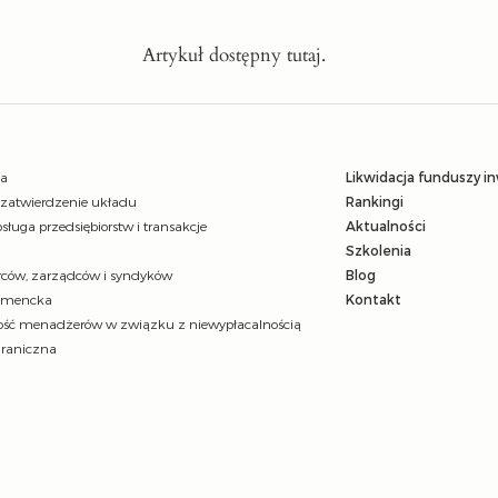
Artykuł dostępny
tuta
j.
ja
Likwidacja funduszy i
 zatwierdzenie układu
Rankingi
sługa przedsiębiorstw i transakcje
Aktualności
Szkolenia
ców, zarządców i syndyków
Blog
umencka
Kontakt
ść menadżerów w związku z niewypłacalnością
graniczna