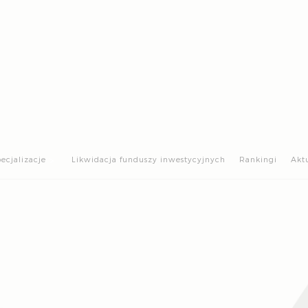
>
ecjalizacje
Likwidacja funduszy inwestycyjnych
Rankingi
Akt