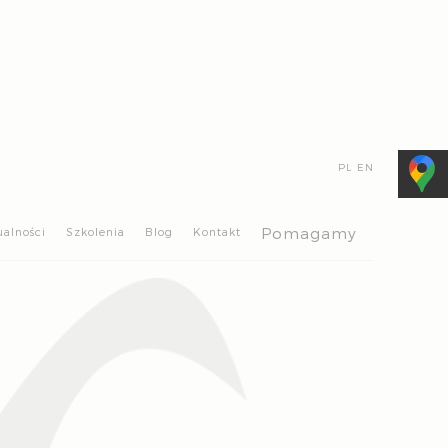
PL
EN
>
Pomagamy
ualności
Szkolenia
Blog
Kontakt