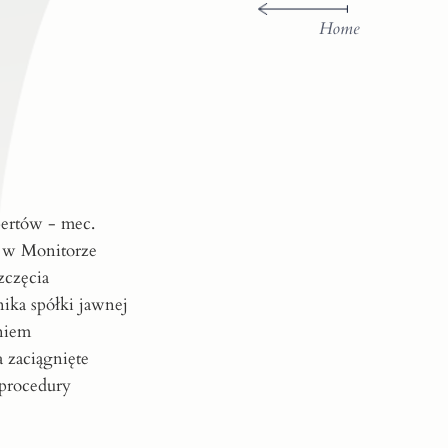
Home
pertów - mec.
i w Monitorze
częcia
ika spółki jawnej
niem
 zaciągnięte
 procedury