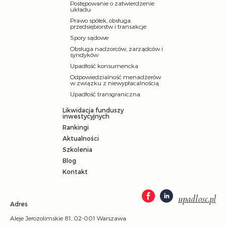
Postępowanie o zatwierdzenie
układu
Prawo spółek, obsługa
przedsiębiorstw i transakcje
Spory sądowe
Obsługa nadzorców, zarządców i
syndyków
Upadłość konsumencka
Odpowiedzialność menadżerów
w związku z niewypłacalnością
Upadłość transgraniczna
Likwidacja funduszy
inwestycyjnych
Rankingi
Aktualności
Szkolenia
Blog
Kontakt
upadlosc.pl
Adres
Aleje Jerozolimskie 81, 02-001 Warszawa