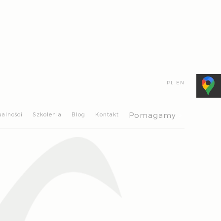
PL
EN
>
Pomagamy
ualności
Szkolenia
Blog
Kontakt