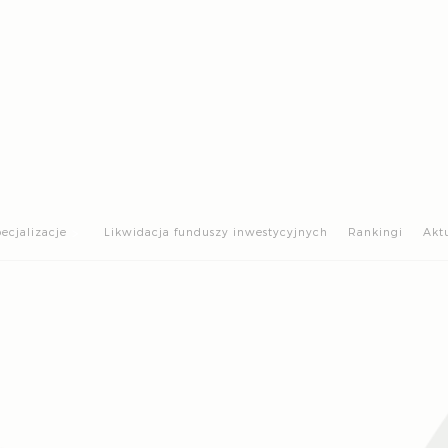
>
ecjalizacje
Likwidacja funduszy inwestycyjnych
Rankingi
Akt