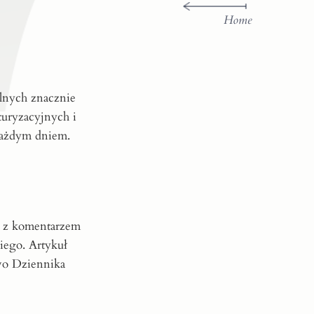
Home
lnych znacznie
turyzacyjnych i
każdym dniem.
az z komentarzem
kiego. Artykuł
wo Dziennika