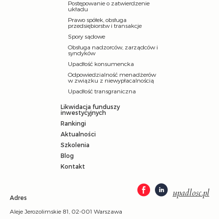
Postępowanie o zatwierdzenie
układu
Prawo spółek, obsługa
przedsiębiorstw i transakcje
Spory sądowe
Obsługa nadzorców, zarządców i
syndyków
Upadłość konsumencka
Odpowiedzialność menadżerów
w związku z niewypłacalnością
Upadłość transgraniczna
Likwidacja funduszy
inwestycyjnych
Rankingi
Aktualności
Szkolenia
Blog
Kontakt
upadlosc.pl
Adres
Aleje Jerozolimskie 81, 02-001 Warszawa