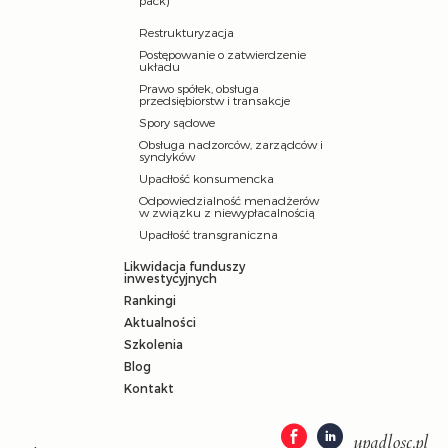
pack)
Restrukturyzacja
Postępowanie o zatwierdzenie
układu
Prawo spółek, obsługa
przedsiębiorstw i transakcje
Spory sądowe
Obsługa nadzorców, zarządców i
syndyków
Upadłość konsumencka
Odpowiedzialność menadżerów
w związku z niewypłacalnością
Upadłość transgraniczna
Likwidacja funduszy
inwestycyjnych
Rankingi
Aktualności
Szkolenia
Blog
Kontakt
upadlosc.pl