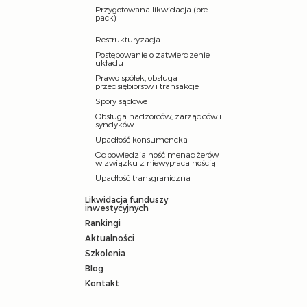
Przygotowana likwidacja (pre-
pack)
Restrukturyzacja
Postępowanie o zatwierdzenie
układu
Prawo spółek, obsługa
przedsiębiorstw i transakcje
Spory sądowe
Obsługa nadzorców, zarządców i
syndyków
Upadłość konsumencka
Odpowiedzialność menadżerów
w związku z niewypłacalnością
Upadłość transgraniczna
Likwidacja funduszy
inwestycyjnych
Rankingi
Aktualności
Szkolenia
Blog
Kontakt