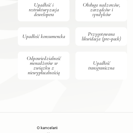
Upadłość i
Obsługa nadzorców,
restrukturyzacja
zarządców i
dewelopera
syndyków
Przygotowana
Upadłość konsumencka
likwidacja (pre-pack)
Odpowiedzialność
menadżerów w
Upadłość
związku z
transgraniczna
niewypłacalnością
O kancelarii