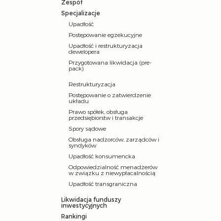
Zespół
Specjalizacje
Upadłość
Postępowanie egzekucyjne
Upadłość i restrukturyzacja
dewelopera
Przygotowana likwidacja (pre-
pack)
Restrukturyzacja
Postępowanie o zatwierdzenie
układu
Prawo spółek, obsługa
przedsiębiorstw i transakcje
Spory sądowe
Obsługa nadzorców, zarządców i
syndyków
Upadłość konsumencka
Odpowiedzialność menadżerów
w związku z niewypłacalnością
Upadłość transgraniczna
Likwidacja funduszy
inwestycyjnych
Rankingi