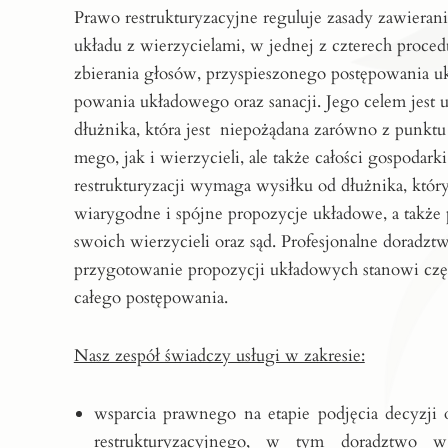
Pra­wo re­struk­tu­ry­za­cyj­ne re­gu­lu­je za­sa­dy za­wie­ra­
ukła­du z wie­rzy­cie­la­mi, w jed­nej z czte­rech pro­ce­d
zbie­ra­nia gło­sów, przy­spie­szo­ne­go po­stę­po­wa­nia u
po­wa­nia ukła­do­we­go oraz sa­na­cji. Jego celem jest un
dłuż­ni­ka, która jest niepożądana za­rów­no z punk­tu 
me­go, jak i wie­rzy­cie­li, ale tak­że ca­ło­ści go­spo­d
restrukturyzacji wymaga wysiłku od dłużnika, któ
wiarygodne i spójne propozycje układowe, a także
swoich wierzycieli oraz sąd. Profesjonalne doradzt
przygotowanie propozycji układowych stanowi częs
całego postępowania.
Nasz zespół świadczy usługi w zakresie:
wsparcia prawnego na etapie podjęcia decyzji
restrukturyzacyjnego, w tym doradztwo w