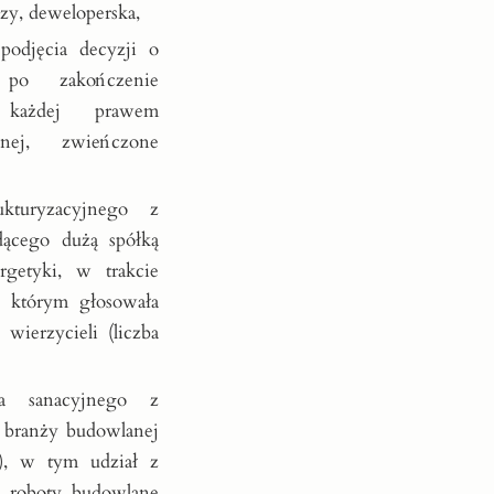
czy, deweloperska,
odjęcia decyzji o
o po zakończenie
w każdej prawem
yjnej, zwieńczone
ukturyzacyjnego z
ącego dużą spółką
rgetyki, w trakcie
a którym głosowała
ierzycieli (liczba
a sanacyjnego z
 branży budowlanej
), w tym udział z
 roboty budowlane