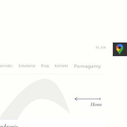
PL
EN
>
Pomagamy
ualności
Szkolenia
Blog
Kontakt
Home
erdzenie