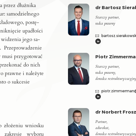
nia przez dłuż­ni­ka
dr Bartosz Sier
ur: sa­mo­dziel­ne­go
Starszy partner,
kła­do­we­go, po­stę­
radca prawny
ik­nię­cie upa­dło­ści
bartosz.sierakow
wi­dze­nia je­go sa­
ar­ki. Przeprowadzenie
ry musi przygotować
Piotr Zimmerma
 przekonać do nich
Starszy partner,
wo prawne i należyte
radca prawny,
doradca restrukturyzacyjn
to o sukcesie
piotr.zimmerman
dr Norbert Fros
Partner,
 o złożeniu wniosku
adwokat,
 zakresie wyboru
doradca restrukturyzacyjn