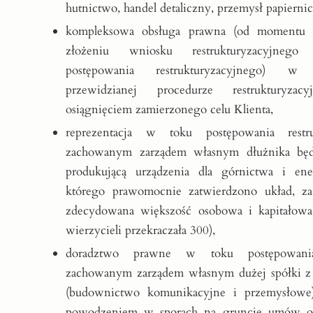
hutnictwo, handel detaliczny, przemysł papierni
kompleksowa obsługa prawna (od momentu p
złożeniu wniosku restrukturyzacyjneg
postępowania restrukturyzacyjnego) 
przewidzianej procedurze restrukturyzac
osiągnięciem zamierzonego celu Klienta,
reprezentacja w toku postępowania restr
zachowanym zarządem własnym dłużnika będ
produkującą urządzenia dla górnictwa i ene
którego prawomocnie zatwierdzono układ, z
zdecydowana większość osobowa i kapitałowa w
wierzycieli przekraczała 300),
doradztwo prawne w toku postępowani
zachowanym zarządem własnym dużej spółki z
(budownictwo komunikacyjne i przemysłowe
powodzeniem w sporach na gruncie umów o