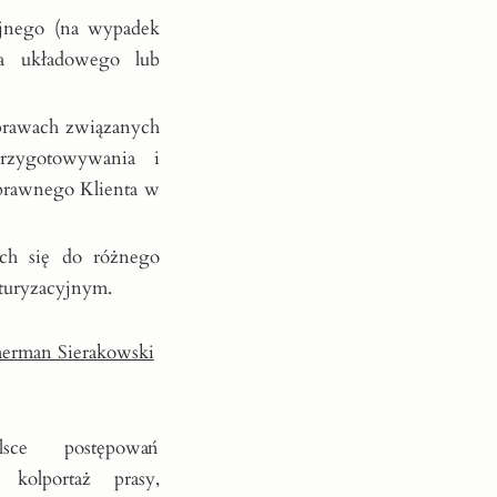
yjnego (na wypadek
ia układowego lub
prawach związanych
rzygotowywania i
prawnego Klienta w
ch się do różnego
turyzacyjnym.
merman Sierakowski
sce postępowań
 kolportaż prasy,