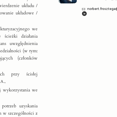
ierdzenie układu /
norbert.froszteg
powanie układowe /
ukturyzacyjnego we
ścieżki działania
zans uwzględnienia
edzialności (w tym:
ających (członków
ych przy ścisłej
,
.A.
ej wykorzystania we
 potrzeb uzyskania
ym w szczególności z