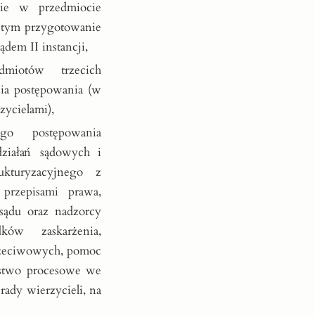
wie w przedmiocie
w tym przygotowanie
dem II instancji,
miotów trzecich
cia postępowania (w
zycielami),
go postępowania
działań sądowych i
ukturyzacyjnego z
przepisami prawa,
sądu oraz nadzorcy
ków zaskarżenia,
rzeciwowych, pomoc
pstwo procesowe we
rady wierzycieli, na