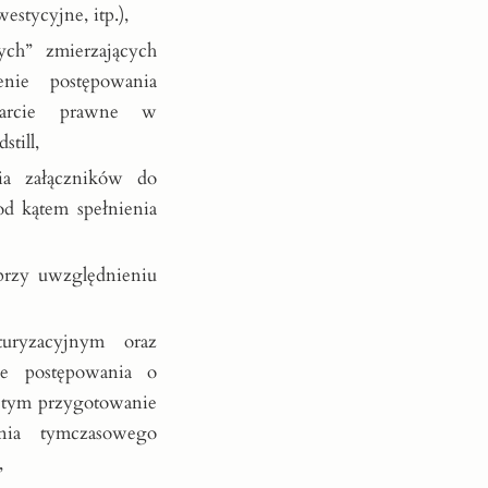
estycyjne, itp.),
ch” zmierzających
nie postępowania
parcie prawne w
till,
ia załączników do
d kątem spełnienia
przy uwzględnieniu
turyzacyjnym oraz
e postępowania o
w tym przygotowanie
nia tymczasowego
,