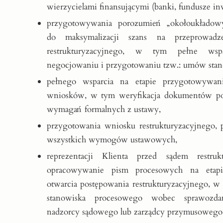
wierzycielami finansującymi (banki, fundusze inw
przygotowywania porozumień „okołoukładowy
do maksymalizacji szans na przeprowadze
restrukturyzacyjnego, w tym pełne ws
negocjowaniu i przygotowaniu tzw.: umów stands
pełnego wsparcia na etapie przygotowywan
wniosków, w tym weryfikacja dokumentów po
wymagań formalnych z ustawy,
przygotowania wniosku restrukturyzacyjnego, 
wszystkich wymogów ustawowych,
reprezentacji Klienta przed sądem restruk
opracowywanie pism procesowych na etapi
otwarcia postępowania restrukturyzacyjnego, 
stanowiska procesowego wobec sprawozda
nadzorcy sądowego lub zarządcy przymusowego