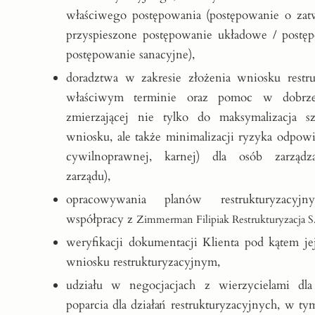
właściwego postępowania (postępowanie o zatw
przyspieszone postępowanie układowe / postę
postępowanie sanacyjne),
doradztwa w zakresie złożenia wniosku restr
właściwym terminie oraz pomoc w dobrze 
zmierzającej nie tylko do maksymalizacja s
wniosku, ale także minimalizacji ryzyka odpowi
cywilnoprawnej, karnej) dla osób zarządz
zarządu),
opracowywania planów restrukturyzacyjn
współpracy z
Zimmerman Filipiak Restrukturyzacja S
weryfikacji dokumentacji Klienta pod kątem j
wniosku restrukturyzacyjnym,
udziału w negocjacjach z wierzycielami dla
poparcia dla działań restrukturyzacyjnych, w t