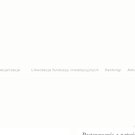
>
ecjalizacje
Likwidacja funduszy inwestycyjnych
Rankingi
Akt
Postępowanie o zatwi