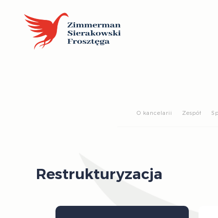
O kancelarii
Zespół
Sp
Restrukturyzacja