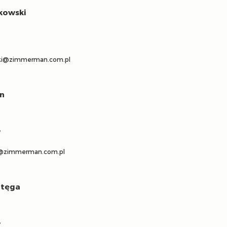
akowski
ski@zimmerman.com.pl
n
y
@zimmerman.com.pl
ztęga
y