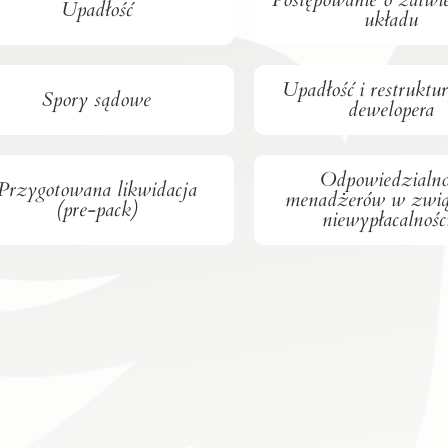
Upadłość
układu
Upadłość i restruktu
Spory sądowe
dewelopera
Odpowiedzialno
Przygotowana likwidacja
menadżerów w zwi
(pre-pack)
niewypłacalnośc